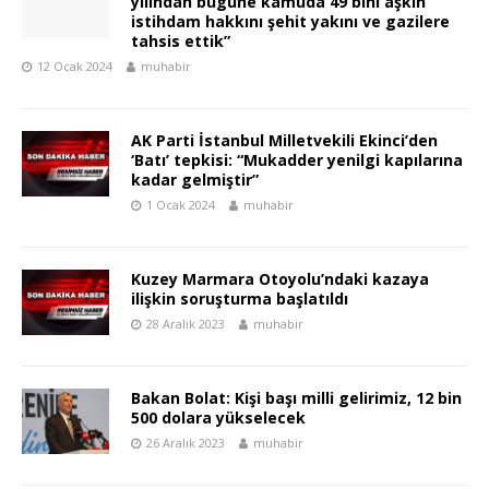
yılından bugüne kamuda 49 bini aşkın
istihdam hakkını şehit yakını ve gazilere
tahsis ettik”
12 Ocak 2024
muhabir
AK Parti İstanbul Milletvekili Ekinci’den
‘Batı’ tepkisi: “Mukadder yenilgi kapılarına
kadar gelmiştir”
1 Ocak 2024
muhabir
Kuzey Marmara Otoyolu’ndaki kazaya
ilişkin soruşturma başlatıldı
28 Aralık 2023
muhabir
Bakan Bolat: Kişi başı milli gelirimiz, 12 bin
500 dolara yükselecek
26 Aralık 2023
muhabir