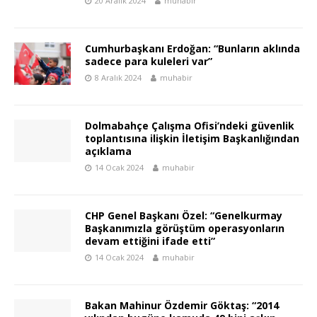
20 Aralık 2024
muhabir
Cumhurbaşkanı Erdoğan: “Bunların aklında
sadece para kuleleri var”
8 Aralık 2024
muhabir
Dolmabahçe Çalışma Ofisi’ndeki güvenlik
toplantısına ilişkin İletişim Başkanlığından
açıklama
14 Ocak 2024
muhabir
CHP Genel Başkanı Özel: “Genelkurmay
Başkanımızla görüştüm operasyonların
devam ettiğini ifade etti”
14 Ocak 2024
muhabir
Bakan Mahinur Özdemir Göktaş: “2014