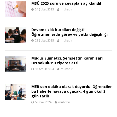
MSÜ 2025 soru ve cevapları açıklandı!
24 Şubat 2025
muhabir
Devamsızlık kuralları değişti!
Öğretmenlerde görev ve yetki değişikliği
23 Şubat 2025
muhabir
Müdür Sünnetci, Şemsettin Karahisari
Ortaokulu’nu ziyaret etti
18 Aralık 2024
muhabir
MEB son dakika olarak duyurdu: Öğrenciler
bu haberle havaya uçacak: 4 gün okul 3
gün tatil!
5 Ocak 2024
muhabir