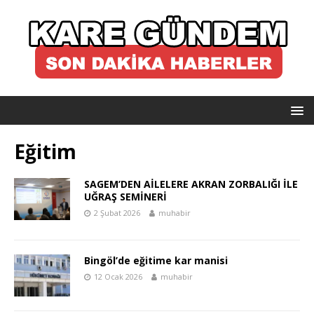
Eğitim
SAGEM’DEN AİLELERE AKRAN ZORBALIĞI İLE
UĞRAŞ SEMİNERİ
2 Şubat 2026
muhabir
Bingöl’de eğitime kar manisi
12 Ocak 2026
muhabir