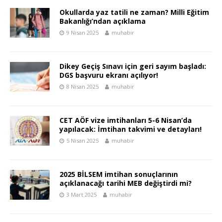
Okullarda yaz tatili ne zaman? Milli Eğitim
Bakanlığı’ndan açıklama
9 Nisan 2025
muhabir
Dikey Geçiş Sınavı için geri sayım başladı:
DGS başvuru ekranı açılıyor!
8 Nisan 2025
muhabir
CET AÖF vize imtihanları 5-6 Nisan’da
yapılacak: İmtihan takvimi ve detayları!
5 Nisan 2025
muhabir
2025 BİLSEM imtihan sonuçlarının
açıklanacağı tarihi MEB değiştirdi mi?
3 Mart 2025
muhabir