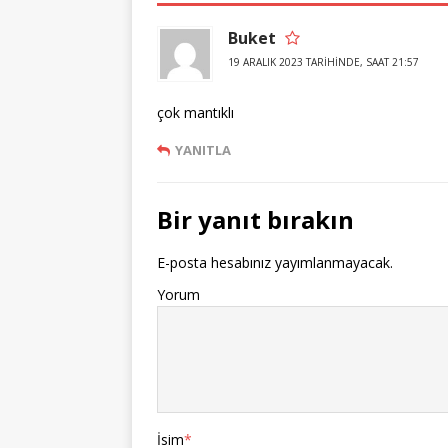
Buket
19 ARALIK 2023 TARIHINDE, SAAT 21:57
çok mantıklı
YANITLA
Bir yanıt bırakın
E-posta hesabınız yayımlanmayacak.
Yorum
İsim
*