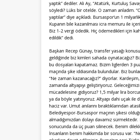
yaptık” dediler. Ali Ay, “Atatürk, Kurtuluş 
söyledi? Lüks bir otelde. O zaman anladım. “Or
yaptılar” diye açıkladı. Bursaspor’un 1 milyarlı
Kupanın bile kazanılması icra memuru ile içeri 
Biz 1-2 vergi ödedik. Hiç ödemedikleri için kah
edildik” dedi.
Başkan Recep Günay, transfer yasağı konusu
geldiğinde biz kimleri sahada oynatacağız? Biz
bu dosyaları kapatamaz. Bizim liglerden 3 pua
maçında şike iddiasında bulundular. Biz bunla
“Ne zaman kazanacağız?” diyorlar. Kardeşim, u
zamanda altyapıyı geliştiriyoruz. Geleceğimiz
mücadelesine gidiyoruz? 1,5 milyar lira borcum
ya da böyle yatırıyoruz. Altyapı dahi uçak ile 
haciz var. Umut anılarını bıraktıklarından ata
Belediyespor-Bursaspor maçının şikesi olduğu i
almadığımızdan dolayı davamız sürmektedir.
sonucunda da üç puan silinecek. Benim dilekl
İnsanların benim hakkımda bir sorusu var. “Ne