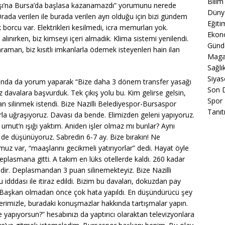
Bilim
Savaşı’na Bursa’da başlasa kazanamazdı” yorumunu nerede
Düny
ada verilen ile burada verilen ayrı olduğu için bizi gündem
Eğiti
k borcu var. Elektrikleri kesilmedi, icra memurları yok.
Ekon
alınırken, biz kimseyi içeri almadık. Klima sistemi yenilendi.
Gün
raman, biz kısıtlı imkanlarla ödemek isteyenleri hain ilan
Maga
Sağlı
Siyas
nda da yorum yaparak “Bize daha 3 dönem transfer yasağı
Son 
 davalara başvurduk. Tek çıkış yolu bu. Kim gelirse gelsin,
Spor
n silinmek istendi. Bize Nazilli Belediyespor-Bursaspor
Tanıt
rla uğraşıyoruz. Davası da bende. Elimizden geleni yapıyoruz.
mut’n ışığı yaktım. Aniden işler olmaz mı bunlar? Aynı
i de düşünüyoruz. Sabredin 6-7 ay. Bize bırakın! Ne
uz var, “maaşlarını gecikmeli yatırıyorlar” dedi. Hayat öyle
deplasmana gitti. A takım en lüks otellerde kaldı. 260 kadar
sildir. Deplasmandan 3 puan silinemekteyiz. Bize Nazilli
dddası ile itiraz edildi. Bizim bu davaları, dokuzdan pay
 Başkan olmadan önce çok hata yapıldı. En düşündürücü şey
erimizle, buradaki konuşmazlar hakkında tartışmalar yapın.
 yapıyorsun?” hesabınızı da yaptırıcı olaraktan televizyonlara