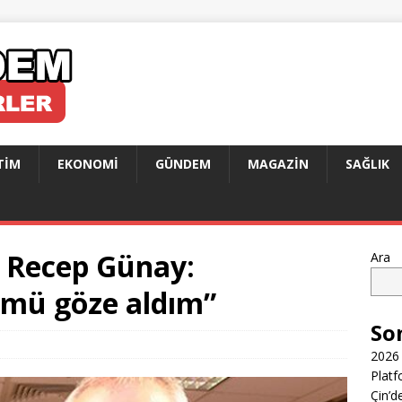
TIM
EKONOMI
GÜNDEM
MAGAZIN
SAĞLIK
 Recep Günay:
Ara
ümü göze aldım”
So
2026 
Platf
Çin’d