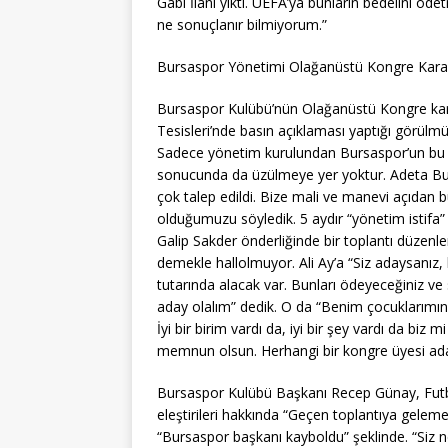
Gabi İlani yıktı. UEFA’ya bunların bedelini 
ne sonuçlanır bilmiyorum.”
Bursaspor Yönetimi Olağanüstü Kongre Karar
Bursaspor Kulübü’nün Olağanüstü Kongre kara
Tesisleri’nde basın açıklaması yaptığı görül
Sadece yönetim kurulundan Bursaspor’un bu 
sonucunda da üzülmeye yer yoktur. Adeta B
çok talep edildi. Bize mali ve manevi açıdan b
olduğumuzu söyledik. 5 aydır “yönetim istifa” 
Galip Sakder önderliğinde bir toplantı düzenl
demekle hallolmuyor. Ali Ay’a “Siz adaysanız
tutarında alacak var. Bunları ödeyeceğiniz ve 
aday olalım” dedik. O da “Benim çocuklarımın 
İyi bir birim vardı da, iyi bir şey vardı da biz 
memnun olsun. Herhangi bir kongre üyesi aday o
Bursaspor Kulübü Başkanı Recep Günay, Futb
eleştirileri hakkında “Geçen toplantıya gelem
“Bursaspor başkanı kayboldu” şeklinde. “Siz n