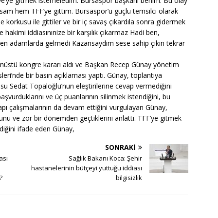
rkiye’ye gitmek istemeledim. Bursaspor başkanı benim. Bu olay
sam hem TFF’ye gittim. Bursaspor’u güçlü temsilci olarak
orkusu ile gittiler ve bir iç savaş çıkardıla sonra gidermek
hakimi iddiasınınize bir karşılık çıkarmaz Hadi ben,
den adamlarda gelmedi Kazansaydım sese sahip çıkın tekrar
anüstü kongre kararı aldı ve Başkan Recep Günay yönetim
leri’nde bir basın açıklaması yaptı. Günay, toplantıya
 Sedat Topaloğlu’nun eleştirilerine cevap vermediğini
aşvurduklarını ve üç puanlarının silinmek istendiğini, bu
yapı çalışmalarının da devam ettiğini vurgulayan Günay,
nu ve zor bir dönemden geçtiklerini anlattı. TFF’ye gitmek
mediğini ifade eden Günay,
SONRAKI
ası
Sağlık Bakanı Koca: Şehir
hastanelerinin bütçeyi yuttuğu iddiası
?
bilgisizlik