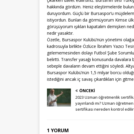
çıkarken davet edilirsiniz. Bursa’nın sesi Tü
hakkında gördüm. Heniz eleştirmelerde bulun
duruyordum. Güçlü bir Bursaspor’u müjdeleme k
istiyordun. Bunları da görmüyorum Kimse ülke 
görüşüyorum ışıkları kapatalım demişken ne
nedir yasaktır.
Özetle, Bursaspor Kulübü’nün yönetimi olağ
kadrosuyla birlikte Özlüce İbrahim Yazıcı Tesis
gelememesinden dolayı Futbol Şube Sorumlusu
belirtti. Transfer yasağı konusunda davalara b
sebeple davaların devam ettiğini söyledi. Alt
Bursaspor Kulübü’nün 1,5 milyar borcu olduğu
istediğini ancak iç savaş çıkardıkları için git
ÖNCEKI
2023 Uzman öğretmenlik sertifik
yayınlandı mı? Uzman öğretmen
sertifikası nereden kontrol edilir
1 YORUM