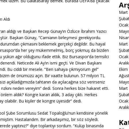
ödetmek lazım. Bu Galatasaray demek. Burada UEFA’da çıkacak
Ar
Mart
Şuba
ı Aldı
Ocak
rı aldığı ve Başkan Recep Günay’ın Özlüce İbrahim Yazıcı
Mayı
müştür. Başkan Günay, “Camianın birleşmesi gerekiyordu.
Nisa
durumdan çıkmasını beklemek gerçekçi değildir. Bu hayal
Mart
ursaspor’da her şey mükemmelmiş, borç yokmuş da bizden
Şuba
u yükün ağır olduğunu ifade ettik. Biz Bursaspor’da temsilci
Ocak
denendi. Neticede Ali Ay’ın ismi geçti. Ve Divan Başkanı
Aralı
endi. Bu ciddi bir mesele. “Ben sahaya çıkmıyorum gel”
Ekim
, bizim de önümüzü açın. Bir vaatte bulunun. 57 milyon TL
Ağus
sizi açıkladığımızda tahtanın da açılacağına söz verirseniz
Mayı
rızkını neden vereyim” dedi. Sonra herkes bize hakaret etti.
Mart
mi önlem aldık? Kongre kararı aldık, 3 aday çıktı. Herkes
Şuba
labilir. Bu kişiler de kongre üyesidir” dedi.
Ocak
Aralı
ol Şube Sorumlusu Sedat Topaloğlu’nun kendisine yönelik
emiştim. Hastalandım. Bir arkadaşımız, bir söz söyledi.
Ka
erede yaptınız?” diye toplantıyı sordum. “Kulüp binasında