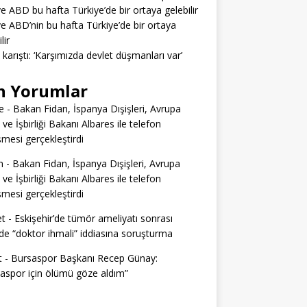
ve ABD bu hafta Türkiye’de bir ortaya gelebilir
ve ABD’nin bu hafta Türkiye’de bir ortaya
lir
a karıştı: ‘Karşımızda devlet düşmanları var’
n Yorumlar
e
-
Bakan Fidan, İspanya Dışişleri, Avrupa
i ve İşbirliği Bakanı Albares ile telefon
mesi gerçekleştirdi
n
-
Bakan Fidan, İspanya Dışişleri, Avrupa
i ve İşbirliği Bakanı Albares ile telefon
mesi gerçekleştirdi
t
-
Eskişehir’de tümör ameliyatı sonrası
e “doktor ihmali” iddiasına soruşturma
t
-
Bursaspor Başkanı Recep Günay:
aspor için ölümü göze aldım”