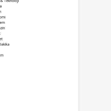
 & Teknoloji
a
m
omi
dem
zin
k
et
Dakika
ım