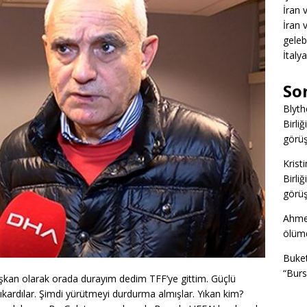
İran 
İran 
gelebi
İtaly
So
Blyth
Birliğ
görüş
Kristi
Birliğ
görüş
Ahme
ölümd
Buke
“Burs
aşkan olarak orada durayım dedim TFF’ye gittim. Güçlü
 çıkardılar. Şimdi yürütmeyi durdurma almışlar. Yıkan kim?