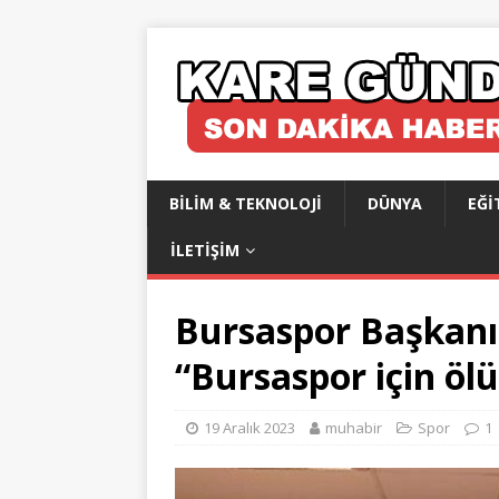
BILIM & TEKNOLOJI
DÜNYA
EĞI
İLETIŞIM
Bursaspor Başkanı
“Bursaspor için öl
19 Aralık 2023
muhabir
Spor
1