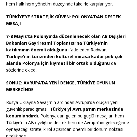
hem halk hem yönetim düzeyinde takdirle karşılanıyor.
TÜRKİYE’YE STRATEJİK GÜVEN: POLONYA’DAN DESTEK
MESAJI
7-8 Mayıs’ta Polonya’da düzenlenecek olan AB Dışişleri
Bakanları Gayriresmi Toplantısı’na Türkiye’nin
katılımının önemli olduğunu
ifade eden Radwan,
Türkiye’nin turizmden kültürel mirasa kadar pek çok
alanda Polonya için kıymetli bir ortak olduğunu
da
sözlerine ekledi.
SONUÇ: AVRUPA’DA YENİ DENGE, TÜRKİYE OYUNUN
MERKEZİNDE
Rusya-Ukrayna Savaşı’nın ardından Avrupa’da oluşan yeni
güvenlik paradigması,
Türkiye’yi Avrupa’nın merkezinde
konumlandırdı.
Polonya’dan gelen bu güçlü mesajlar, hem
Türkiye’nin AB üyeliğine destek hem de Avrupa’nın geleceğinde
oynayacağı stratejik rol açısından önemli bir dönüm noktası
niteliğinde.