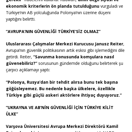
ekonomik kriterlerin ön planda tutulduğunu
vurguladı ve
Türkiye’nin AB yolculuğunda Polonya’nın üzerine düşeni
yaptığını belirtti.
“AVRUPA’NIN GÜVENLİĞİ TÜRKİYE’SİZ OLMAZ”
Uluslararası Çalışmalar Merkezi Kurucusu Janusz Reiter
,
Avrupa’nın güvenlik politikasının artık eskisi gibi işlemediğini dile
getirdi. Reiter,
“Savunma konusunda komşulara nasıl
güvenebiliriz?”
sorusunun gündemde olduğunu belirterek şu
çarpıcı açıklamayı yaptı:
“Polonya, Rusya’dan bir tehdit alırsa bunu tek başına
göğüsleyemez. Bu nedenle başka ülkelere, özellikle
Türkiye gibi güçlü askeri aktörlere ihtiyaç duyuyoruz.”
“UKRAYNA VE AB’NİN GÜVENLİĞİ İÇİN TÜRKİYE KİLİT
ÜLKE”
Varşova Üniversitesi Avrupa Merkezi Direktörü Kamil