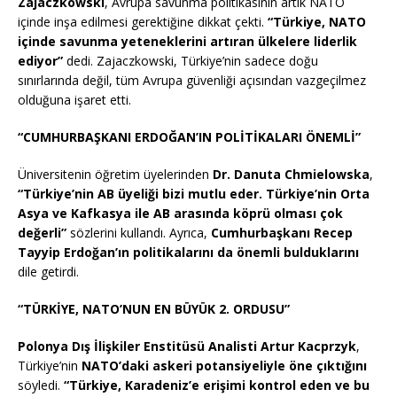
Zajaczkowski
, Avrupa savunma politikasının artık NATO
içinde inşa edilmesi gerektiğine dikkat çekti.
“Türkiye, NATO
içinde savunma yeteneklerini artıran ülkelere liderlik
ediyor”
dedi. Zajaczkowski, Türkiye’nin sadece doğu
sınırlarında değil, tüm Avrupa güvenliği açısından vazgeçilmez
olduğuna işaret etti.
“CUMHURBAŞKANI ERDOĞAN’IN POLİTİKALARI ÖNEMLİ”
Üniversitenin öğretim üyelerinden
Dr. Danuta Chmielowska
,
“Türkiye’nin AB üyeliği bizi mutlu eder. Türkiye’nin Orta
Asya ve Kafkasya ile AB arasında köprü olması çok
değerli”
sözlerini kullandı. Ayrıca,
Cumhurbaşkanı Recep
Tayyip Erdoğan’ın politikalarını da önemli bulduklarını
dile getirdi.
“TÜRKİYE, NATO’NUN EN BÜYÜK 2. ORDUSU”
Polonya Dış İlişkiler Enstitüsü Analisti Artur Kacprzyk
,
Türkiye’nin
NATO’daki askeri potansiyeliyle öne çıktığını
söyledi.
“Türkiye, Karadeniz’e erişimi kontrol eden ve bu