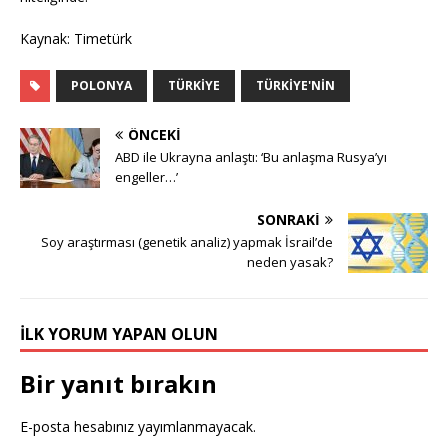
Kaynak: Timetürk
POLONYA
TÜRKIYE
TÜRKIYE'NIN
ÖNCEKI
ABD ile Ukrayna anlaştı: ‘Bu anlaşma Rusya’yı
engeller…’
SONRAKI
Soy araştırması (genetik analiz) yapmak İsrail’de
neden yasak?
İLK YORUM YAPAN OLUN
Bir yanıt bırakın
E-posta hesabınız yayımlanmayacak.