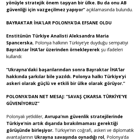
yönüyle stratejik önem taşıyan bir ülke. Bu da onu AB
güvenliği için vazgeçilmez yapıyor”
açıklamasında bulundu.
BAYRAKTAR İHA’LAR POLONYA’DA EFSANE OLDU
Enstitünün Türkiye Analisti Aleksandra Maria
Spancerska
, Polonya halkının Türkiye’ye duyduğu sempatiyi
Bayraktar İHA’lar üzerinden örnekleyerek
şu ifadeleri
kullandı:
“Ukrayna’daki başarılarından sonra Bayraktar İHA’lar
hakkında şarkılar bile yazıldı. Polonya halkı Türkiye’yi
askeri olarak güçlü ve etkili bir ülke olarak görüyor.”
POLONYA’DAN NET MESAJ: “SAVAŞ ÇIKARSA TÜRKİYE’YE
GÜVENİYORUZ”
Polonyalı yetkililer,
Avrupa’nın güvenlik stratejilerinde
Türkiye’nin artık dışarıda bırakılmaması gerektiği
görüşünde birleşiyor.
Türkiye’nin coğrafi, askeri ve diplomatik
avantajlarının
Ukrayna savaşında oynadığı rol
, Polonya’da