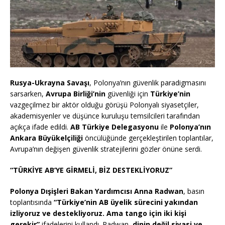
Rusya-Ukrayna Savaşı
, Polonya’nın güvenlik paradigmasını
sarsarken,
Avrupa Birliği’nin
güvenliği için
Türkiye’nin
vazgeçilmez bir aktör olduğu görüşü Polonyalı siyasetçiler,
akademisyenler ve düşünce kuruluşu temsilcileri tarafından
açıkça ifade edildi.
AB Türkiye Delegasyonu
ile
Polonya’nın
Ankara Büyükelçiliği
öncülüğünde gerçekleştirilen toplantılar,
Avrupa’nın değişen güvenlik stratejilerini gözler önüne serdi.
“TÜRKİYE AB’YE GİRMELİ, BİZ DESTEKLİYORUZ”
Polonya Dışişleri Bakan Yardımcısı Anna Radwan
, basın
toplantısında
“Türkiye’nin AB üyelik sürecini yakından
izliyoruz ve destekliyoruz. Ama tango için iki kişi
gerekir”
ifadelerini kullandı. Radwan,
dinin değil siyasi ve