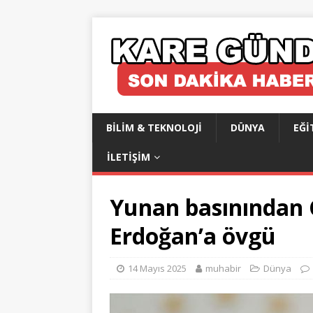
BILIM & TEKNOLOJI
DÜNYA
EĞI
İLETIŞIM
Yunan basınından
Erdoğan’a övgü
14 Mayıs 2025
muhabir
Dünya