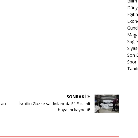
Bilim
Düny
Eğiti
Ekon
Gün
Maga
Sağlı
Siyas
Son 
Spor
Tanıt
SONRAKI
rarı
İsrail’in Gazze saldırılarında 51 Filistinli
hayatını kaybetti!