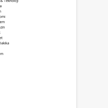
 & Teknoloji
a
m
omi
dem
zin
k
et
Dakika
ım