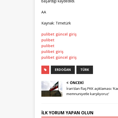
başardığı kaydedildi.
AA
Kaynak: Timetürk
pulibet güncel giriş
pulibet
pulibet
pulibet giriş
pulibet güncel giriş
ERDOĞAN
TÜRK
ÖNCEKI
İran’dan flaş PKK açıklaması: ‘Ka
memnuniyetle karşılıyoruz’
İLK YORUM YAPAN OLUN