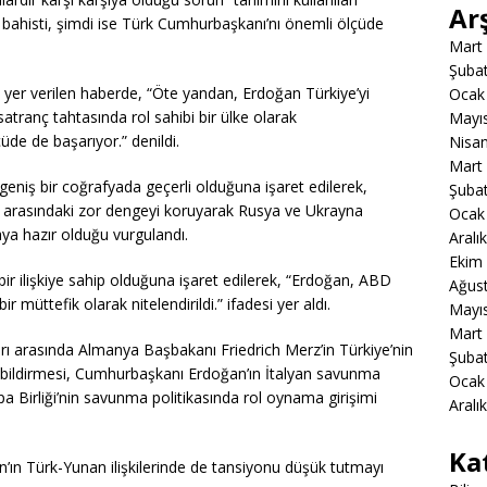
Ar
r bahisti, şimdi ise Türk Cumhurbaşkanı’nı önemli ölçüde
Mart
Şuba
ra yer verilen haberde, “Öte yandan, Erdoğan Türkiye’yi
Ocak
atranç tahtasında rol sahibi bir ülke olarak
Mayı
de de başarıyor.” denildi.
Nisa
Mart
niş bir coğrafyada geçerli olduğuna işaret edilerek,
Şuba
arasındaki zor dengeyi koruyarak Rusya ve Ukrayna
Ocak
ya hazır olduğu vurgulandı.
Aralı
Ekim
 bir ilişkiye sahip olduğuna işaret edilerek, “Erdoğan, ABD
Ağus
müttefik olarak nitelendirildi.” ifadesi yer aldı.
Mayı
Mart
ları arasında Almanya Başbakanı Friedrich Merz’in Türkiye’nin
Şuba
 bildirmesi, Cumhurbaşkanı Erdoğan’ın İtalyan savunma
Ocak
upa Birliği’nin savunma politikasında rol oynama girişimi
Aralı
Ka
n Türk-Yunan ilişkilerinde de tansiyonu düşük tutmayı