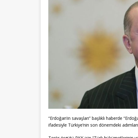
“Erdoğan’ın savaşları” başlıklı haberde “Erdo
ifadesiyle Türkiye’nin son dönemdeki adımları 
Terör örgütü PKK için “Türk hükümetlerinin yıl