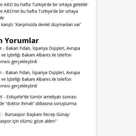
ve ABD bu hafta Türkiye’de bir ortaya gelebilir
ve ABD’nin bu hafta Türkiye’de bir ortaya
lir
a karıştı: ‘Karşımızda devlet düşmanları var’
n Yorumlar
e
-
Bakan Fidan, İspanya Dışişleri, Avrupa
i ve İşbirliği Bakanı Albares ile telefon
mesi gerçekleştirdi
n
-
Bakan Fidan, İspanya Dışişleri, Avrupa
i ve İşbirliği Bakanı Albares ile telefon
mesi gerçekleştirdi
t
-
Eskişehir’de tümör ameliyatı sonrası
e “doktor ihmali” iddiasına soruşturma
t
-
Bursaspor Başkanı Recep Günay:
aspor için ölümü göze aldım”