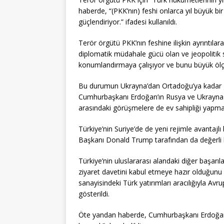
haberde, “(PKK’nın) feshi onlarca yıl büyük bi
güçlendiriyor.” ifadesi kullanıldı.
Terör örgütü PKK’nın feshine ilişkin ayrıntıla
diplomatik müdahale gücü olan ve jeopolitik s
konumlandırmaya çalışıyor ve bunu büyük ölçü
Bu durumun Ukrayna’dan Ortadoğu’ya kadar ge
Cumhurbaşkanı Erdoğan’ın Rusya ve Ukrayna 
arasındaki görüşmelere de ev sahipliği yapma
Türkiye’nin Suriye’de de yeni rejimle avantajlı
Başkanı Donald Trump tarafından da değerli bir 
Türkiye’nin uluslararası alandaki diğer başarı
ziyaret davetini kabul etmeye hazır olduğunu
sanayisindeki Türk yatırımları aracılığıyla Avr
gösterildi.
Öte yandan haberde, Cumhurbaşkanı Erdoğan’ı