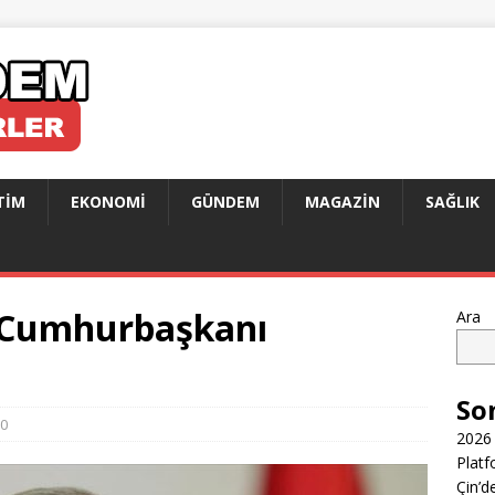
TIM
EKONOMI
GÜNDEM
MAGAZIN
SAĞLIK
 Cumhurbaşkanı
Ara
So
0
2026 
Platf
Çin’d