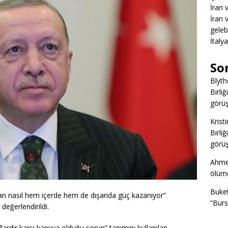
İran 
İran 
gelebi
İtaly
So
Blyth
Birliğ
görüş
Kristi
Birliğ
görüş
Ahme
ölümd
Buke
ğan nasıl hem içerde hem de dışarıda güç kazanıyor”
“Burs
değerlendirildi.
lardır karşı karşıya olduğu sorun” tanımını kullanılan