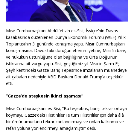
Mısır Cumhurbaşkanı Abdülfettah es-Sisi, İsviçre’nin Davos
kasabasında düzenlenen Dünya Ekonomik Forumu (WEF) Yıllık
Toplantısı’nın 3. gününde konuşma yaptı. Mısır Cumhurbaşkanı
konuşmasına, Davos’taki doruğun ehemmiyetine, Mısır’ın barış
ve hukukun üstünlüğüne olan bağlılığına ve Orta Doğu’nun
istikrarına ait vurgu yaptı. Sisi, geçtiğimiz yıl Mısır’ın Şarm Eş-
Şeyh kentindeki Gazze Barış Tepesi’nde imzalanan muahedeye
ait çabaları nedeniyle ABD Başkanı Donald Trump’a teşekkür
etti.
“Gazze’de ateşkesin ikinci aşaması”
Mısır Cumhurbaşkanı es-Sisi, “Bu teşebbüs, barışı tekrar ortaya
koymayı, Gazze’deki Filistinliler ile tüm Filistinliler için daha âlâ
bir ömür umudunu tekrar canlandırmayı ve onları kalkınma ve
refah yoluna yönlendirmeyi amaçlamıştır” dedi.