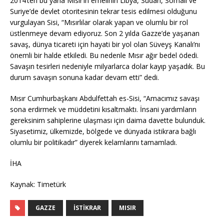
2014’ten bu yana Mısır’ın emelinin Libya, Sudan, Somali ve
Suriye’de devlet otoritesinin tekrar tesis edilmesi olduğunu
vurgulayan Sisi, “Mısırlılar olarak yapan ve olumlu bir rol
üstlenmeye devam ediyoruz. Son 2 yılda Gazze’de yaşanan
savaş, dünya ticareti için hayati bir yol olan Süveyş Kanalı’nı
önemli bir halde etkiledi. Bu nedenle Mısır ağır bedel ödedi.
Savaşın tesirleri nedeniyle milyarlarca dolar kayıp yaşadık. Bu
durum savaşın sonuna kadar devam etti” dedi.
Mısır Cumhurbaşkanı Abdulfettah es-Sisi, “Amacımız savaşı
sona erdirmek ve müddetini kısaltmaktı. İnsani yardımların
gereksinim sahiplerine ulaşması için daima davette bulunduk.
Siyasetimiz, ülkemizde, bölgede ve dünyada istikrara bağlı
olumlu bir politikadır” diyerek kelamlarını tamamladı.
İHA
Kaynak: Timetürk
GAZZE
İSTIKRAR
MISIR