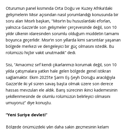
Oturumun panel kısmında Orta Doğu ve Kuzey Afrika’daki
gelişmelerin Mısır açısından nasıl yorumlandığı konusunda bir
soru alan Mısırlı başkan, “Mısır’ın bu hususlardaki eforları,
yalnızca Gazze’de son gelişmeler çerçevesinde değil, son 10
yıldır ülkenin idaresinden sorumlu olduğum müddetin tamamı
boyunca geçerlidir. Mısır’ın son yıllarda kimi sarsıntılar yaşanan
bölgede merkezi ve dengeleyici bir güç olmasını istedik. Bu
rolümüzü hiçbir vakit unutmadık” dedi.
Sisi, “Amacımız sırf kendi çıkarlarımızı korumak değil, son 10
yılda çatışmalara yatkın hale gelen bölgede genel istikrarı
sağlamaktır. Ekim 2025’te Şarm Eş-Şeyh Doruğu aracılığıyla
Gazze’de iki yıl süren savaş başta olmak üzere son derece
hassas mevzuları ele aldık. Barış sürecinin ikinci kademesinin
şekillenmesinde de olumlu rolümüzün belirleyici olmasını
umuyoruz” diye konuştu.
“Yeni Suriye devleti”
Bölgede önümüzdeki yılın daha sakin geçmesinin kelam