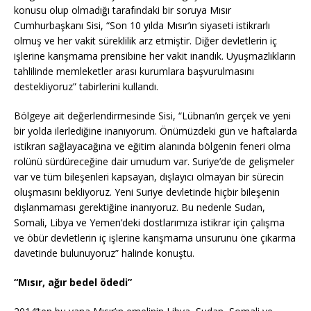
konusu olup olmadığı tarafındaki bir soruya Mısır
Cumhurbaşkanı Sisi, “Son 10 yılda Mısır’ın siyaseti istikrarlı
olmuş ve her vakit süreklilik arz etmiştir. Diğer devletlerin iç
işlerine karışmama prensibine her vakit inandık. Uyuşmazlıkların
tahlilinde memleketler arası kurumlara başvurulmasını
destekliyoruz” tabirlerini kullandı.
Bölgeye ait değerlendirmesinde Sisi, “Lübnan’ın gerçek ve yeni
bir yolda ilerlediğine inanıyorum. Önümüzdeki gün ve haftalarda
istikrarı sağlayacağına ve eğitim alanında bölgenin feneri olma
rolünü sürdüreceğine dair umudum var. Suriye’de de gelişmeler
var ve tüm bileşenleri kapsayan, dışlayıcı olmayan bir sürecin
oluşmasını bekliyoruz. Yeni Suriye devletinde hiçbir bileşenin
dışlanmaması gerektiğine inanıyoruz. Bu nedenle Sudan,
Somali, Libya ve Yemen’deki dostlarımıza istikrar için çalışma
ve öbür devletlerin iç işlerine karışmama unsurunu öne çıkarma
davetinde bulunuyoruz” halinde konuştu.
“Mısır, ağır bedel ödedi”