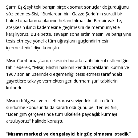
Şarm Eş-Şeyh’teki barışın birçok somut sonuçlar doğurduğunu
söz eden es-Sisi, “Bunlardan biri, Gazze Şeridi’nin süratli bir
halde toparlanma planının hızlandırılmasıdır. Birebir vakitte,
ateşkesin ikinci kademesine geçilmesini de memnuniyetle
karşılıyoruz. Bu elbette, savaşın sona erdirilmesini ve barışı yine
tesis etmeye yönelik tüm uğraşların güçlendirilmesini
içermektedir” diye konuştu.
Mısır Cumhurbaşkanı, ülkesinin burada tarihi bir rol üstlendiğini
tabir ederek, “Mısır, Filistin halkının kendi topraklarını kurma ve
1967 sonları üzerindeki egemenliği tesis etmesi tarafındaki
gayretlere takviye vermekten geri durmamıştır” tabirlerini
kullandı.
Mısır’ın bölgesel ve milletlerarası seviyedeki kilit rolünü
sürdürme konusunda da kararlı olduğunu belirten es-Sisi,
“Liderliğim çerçevesinde tüm ülkelerle paydaşlık kurmayı
arzuluyoruz” halinde konuştu.
“Mısırın merkezi ve dengeleyici bir güç olmasını istedik”