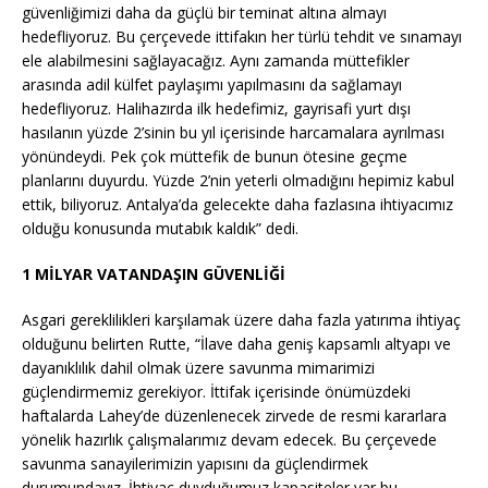
güvenliğimizi daha da güçlü bir teminat altına almayı
hedefliyoruz. Bu çerçevede ittifakın her türlü tehdit ve sınamayı
ele alabilmesini sağlayacağız. Aynı zamanda müttefikler
arasında adil külfet paylaşımı yapılmasını da sağlamayı
hedefliyoruz. Halihazırda ilk hedefimiz, gayrisafi yurt dışı
hasılanın yüzde 2’sinin bu yıl içerisinde harcamalara ayrılması
yönündeydi. Pek çok müttefik de bunun ötesine geçme
planlarını duyurdu. Yüzde 2’nin yeterli olmadığını hepimiz kabul
ettik, biliyoruz. Antalya’da gelecekte daha fazlasına ihtiyacımız
olduğu konusunda mutabık kaldık” dedi.
1 MİLYAR VATANDAŞIN GÜVENLİĞİ
Asgari gereklilikleri karşılamak üzere daha fazla yatırıma ihtiyaç
olduğunu belirten Rutte, “İlave daha geniş kapsamlı altyapı ve
dayanıklılık dahil olmak üzere savunma mimarimizi
güçlendirmemiz gerekiyor. İttifak içerisinde önümüzdeki
haftalarda Lahey’de düzenlenecek zirvede de resmi kararlara
yönelik hazırlık çalışmalarımız devam edecek. Bu çerçevede
savunma sanayilerimizin yapısını da güçlendirmek
durumundayız. İhtiyaç duyduğumuz kapasiteler var bu