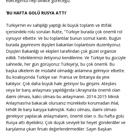
edeceğimizi hep birlikte göreceğiz.”
‘BU HAFTA GOLÜ RUSYA ATTI’
Türkiye’nin ev sahipliği yaptığı iki büyük toplantı ve ittifak
içerisindeki rolü sorulan Rutte, “Türkiye burada çok önemli rol
oynuyor elbette. Ve bu toplantılar bunun somut kanıtı. Bugün
burada gayriresmi dışişleri bakanları toplantısını düzenliyoruz.
Dışişleri Bakanlığı ve ekipleri tarafından çok güzel organize
edildi. Tebriklerimizi iletiyoruz kendilerine. Ve Türkiye bu gücüyle
sahnede, her gün görüyoruz Türkiye’yi, bu çok önemli. Bu
başka ülkelerin de müdahil olmadığı anlamına gelmiyor elbette.
Bu koalisyonda Türkiye var. Fransa ve Britanya da yine
katılıyor. Çok daha büyük hale getiriyor bu girişimi. Ateşkes
veya bir barış anlaşması yapıldığında Ukrayna’da önemli olan
daimi olması, kalıcı olması bu anlaşmanın. 2014-2015 Minsk
Anlaşması’na bakacak olursanız mürekkebi korumadan ihlal,
tehdit ile karşı karşıya kalmıştık. Kalıcı olması, daimi olması
gerekiyor yapılacak anlaşmaların, önemli olan o. Bu hafta golü
Rusya attı diyebiliriz. Çok düşük seviyeli bir heyet gönderdiler ve
karşılarına çıkan fırsatı değerlendirmediler. Sayın Başkan