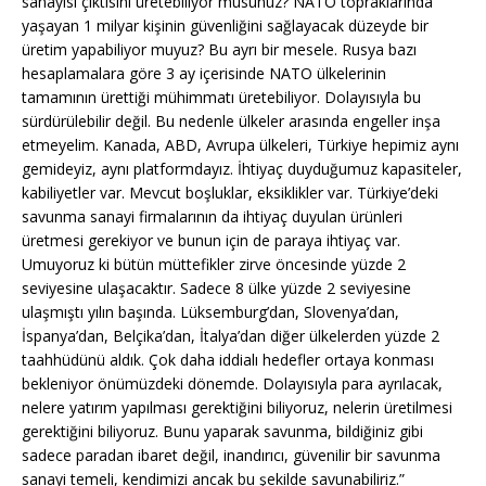
sanayisi çıktısını üretebiliyor musunuz? NATO topraklarında
yaşayan 1 milyar kişinin güvenliğini sağlayacak düzeyde bir
üretim yapabiliyor muyuz? Bu ayrı bir mesele. Rusya bazı
hesaplamalara göre 3 ay içerisinde NATO ülkelerinin
tamamının ürettiği mühimmatı üretebiliyor. Dolayısıyla bu
sürdürülebilir değil. Bu nedenle ülkeler arasında engeller inşa
etmeyelim. Kanada, ABD, Avrupa ülkeleri, Türkiye hepimiz aynı
gemideyiz, aynı platformdayız. İhtiyaç duyduğumuz kapasiteler,
kabiliyetler var. Mevcut boşluklar, eksiklikler var. Türkiye’deki
savunma sanayi firmalarının da ihtiyaç duyulan ürünleri
üretmesi gerekiyor ve bunun için de paraya ihtiyaç var.
Umuyoruz ki bütün müttefikler zirve öncesinde yüzde 2
seviyesine ulaşacaktır. Sadece 8 ülke yüzde 2 seviyesine
ulaşmıştı yılın başında. Lüksemburg’dan, Slovenya’dan,
İspanya’dan, Belçika’dan, İtalya’dan diğer ülkelerden yüzde 2
taahhüdünü aldık. Çok daha iddialı hedefler ortaya konması
bekleniyor önümüzdeki dönemde. Dolayısıyla para ayrılacak,
nelere yatırım yapılması gerektiğini biliyoruz, nelerin üretilmesi
gerektiğini biliyoruz. Bunu yaparak savunma, bildiğiniz gibi
sadece paradan ibaret değil, inandırıcı, güvenilir bir savunma
sanayi temeli, kendimizi ancak bu şekilde savunabiliriz.”