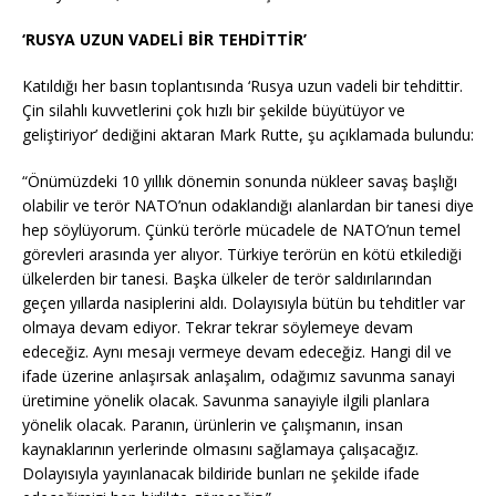
‘RUSYA UZUN VADELİ BİR TEHDİTTİR’
Katıldığı her basın toplantısında ‘Rusya uzun vadeli bir tehdittir.
Çin silahlı kuvvetlerini çok hızlı bir şekilde büyütüyor ve
geliştiriyor’ dediğini aktaran Mark Rutte, şu açıklamada bulundu:
“Önümüzdeki 10 yıllık dönemin sonunda nükleer savaş başlığı
olabilir ve terör NATO’nun odaklandığı alanlardan bir tanesi diye
hep söylüyorum. Çünkü terörle mücadele de NATO’nun temel
görevleri arasında yer alıyor. Türkiye terörün en kötü etkilediği
ülkelerden bir tanesi. Başka ülkeler de terör saldırılarından
geçen yıllarda nasiplerini aldı. Dolayısıyla bütün bu tehditler var
olmaya devam ediyor. Tekrar tekrar söylemeye devam
edeceğiz. Aynı mesajı vermeye devam edeceğiz. Hangi dil ve
ifade üzerine anlaşırsak anlaşalım, odağımız savunma sanayi
üretimine yönelik olacak. Savunma sanayiyle ilgili planlara
yönelik olacak. Paranın, ürünlerin ve çalışmanın, insan
kaynaklarının yerlerinde olmasını sağlamaya çalışacağız.
Dolayısıyla yayınlanacak bildiride bunları ne şekilde ifade