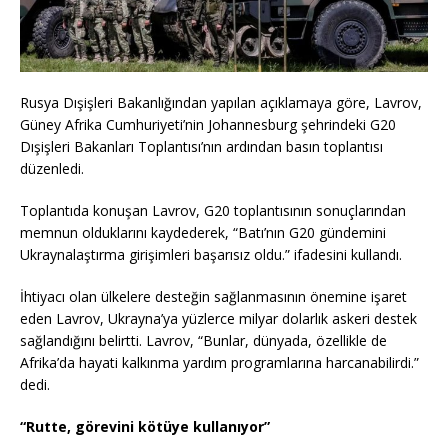
Rusya Dışişleri Bakanlığından yapılan açıklamaya göre, Lavrov,
Güney Afrika Cumhuriyeti’nin Johannesburg şehrindeki G20
Dışişleri Bakanları Toplantısı’nın ardından basın toplantısı
düzenledi.
Toplantıda konuşan Lavrov, G20 toplantısının sonuçlarından
memnun olduklarını kaydederek, “Batı’nın G20 gündemini
Ukraynalaştırma girişimleri başarısız oldu.” ifadesini kullandı.
İhtiyacı olan ülkelere desteğin sağlanmasının önemine işaret
eden Lavrov, Ukrayna’ya yüzlerce milyar dolarlık askeri destek
sağlandığını belirtti. Lavrov, “Bunlar, dünyada, özellikle de
Afrika’da hayati kalkınma yardım programlarına harcanabilirdi.”
dedi.
“Rutte, görevini kötüye kullanıyor”