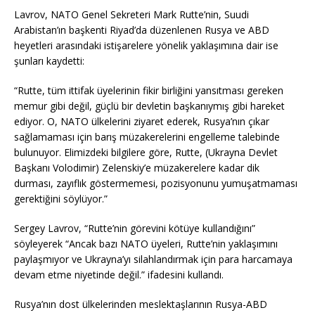
Lavrov, NATO Genel Sekreteri Mark Rutte’nin, Suudi
Arabistan’ın başkenti Riyad’da düzenlenen Rusya ve ABD
heyetleri arasındaki istişarelere yönelik yaklaşımına dair ise
şunları kaydetti:
“Rutte, tüm ittifak üyelerinin fikir birliğini yansıtması gereken
memur gibi değil, güçlü bir devletin başkanıymış gibi hareket
ediyor. O, NATO ülkelerini ziyaret ederek, Rusya’nın çıkar
sağlamaması için barış müzakerelerini engelleme talebinde
bulunuyor. Elimizdeki bilgilere göre, Rutte, (Ukrayna Devlet
Başkanı Volodimir) Zelenskiy’e müzakerelere kadar dik
durması, zayıflık göstermemesi, pozisyonunu yumuşatmaması
gerektiğini söylüyor.”
Sergey Lavrov, “Rutte’nin görevini kötüye kullandığını”
söyleyerek “Ancak bazı NATO üyeleri, Rutte’nin yaklaşımını
paylaşmıyor ve Ukrayna’yı silahlandırmak için para harcamaya
devam etme niyetinde değil.” ifadesini kullandı.
Rusya’nın dost ülkelerinden meslektaşlarının Rusya-ABD