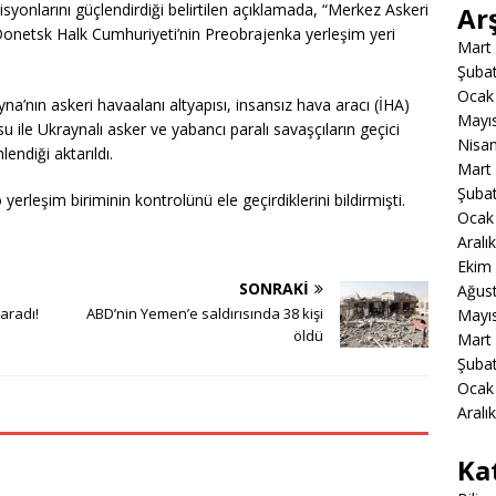
onlarını güçlendirdiği belirtilen açıklamada, “Merkez Askeri
Ar
 Donetsk Halk Cumhuriyeti’nin Preobrajenka yerleşim yeri
Mart
Şuba
Ocak
’nın askeri havaalanı altyapısı, insansız hava aracı (İHA)
Mayı
u ile Ukraynalı asker ve yabancı paralı savaşçıların geçici
Nisa
lendiği aktarıldı.
Mart
Şuba
erleşim biriminin kontrolünü ele geçirdiklerini bildirmişti.
Ocak
Aralı
Ekim
SONRAKI
Ağus
aradı!
ABD’nin Yemen’e saldırısında 38 kişi
Mayı
öldü
Mart
Şuba
Ocak
Aralı
Ka