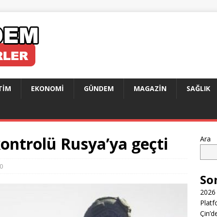
TIM
EKONOMI
GÜNDEM
MAGAZIN
SAĞLIK
ontrolü Rusya’ya geçti
Ara
0
So
2026 
Platf
Çin’d