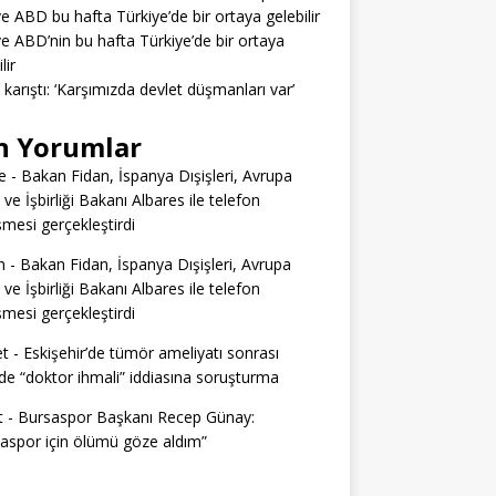
ve ABD bu hafta Türkiye’de bir ortaya gelebilir
ve ABD’nin bu hafta Türkiye’de bir ortaya
lir
a karıştı: ‘Karşımızda devlet düşmanları var’
n Yorumlar
e
-
Bakan Fidan, İspanya Dışişleri, Avrupa
i ve İşbirliği Bakanı Albares ile telefon
mesi gerçekleştirdi
n
-
Bakan Fidan, İspanya Dışişleri, Avrupa
i ve İşbirliği Bakanı Albares ile telefon
mesi gerçekleştirdi
t
-
Eskişehir’de tümör ameliyatı sonrası
e “doktor ihmali” iddiasına soruşturma
t
-
Bursaspor Başkanı Recep Günay:
aspor için ölümü göze aldım”