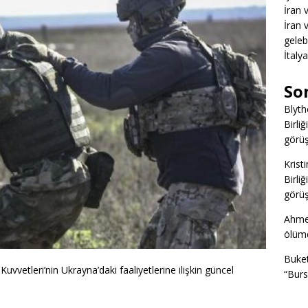
İran 
İran 
gelebi
İtaly
So
Blyth
Birliğ
görüş
Kristi
Birliğ
görüş
Ahme
ölümd
Buke
uvvetleri’nin Ukrayna’daki faaliyetlerine ilişkin güncel
“Burs