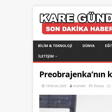
BILIM & TEKNOLOJI
DÜNYA
EĞI
İLETIŞIM
Preobrajenka’nın k
18 Nisan 2025
muhabir
Dünya