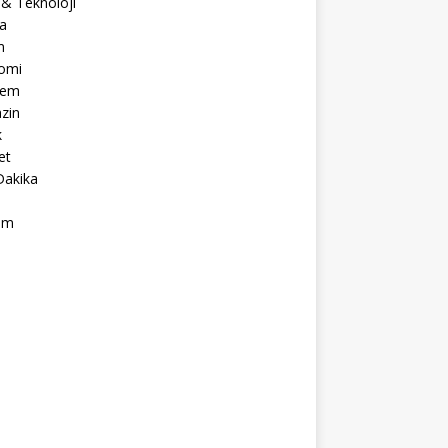
 & Teknoloji
a
m
omi
dem
zin
k
et
Dakika
ım