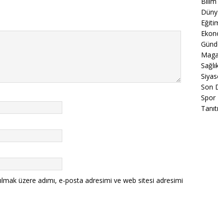
Bilim
Düny
Eğiti
Ekon
Gün
Maga
Sağlı
Siyas
Son 
Spor
Tanıt
ılmak üzere adımı, e-posta adresimi ve web sitesi adresimi