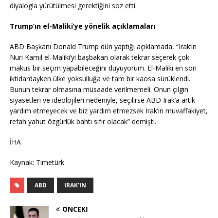
diyalogla yürütülmesi gerektiğini söz etti.
Trump’ın el-Maliki’ye yönelik açıklamaları
ABD Başkanı Donald Trump dün yaptığı açıklamada, “Irak’ın
Nuri Kamil el-Maliki’yi başbakan olarak tekrar seçerek çok
makus bir seçim yapabileceğini duyuyorum. El-Maliki en son
iktidardayken ülke yoksulluğa ve tam bir kaosa sürüklendi.
Bunun tekrar olmasına müsaade verilmemeli. Onun çılgın
siyasetleri ve ideolojileri nedeniyle, seçilirse ABD Irak’a artık
yardım etmeyecek ve biz yardım etmezsek Irak’ın muvaffakiyet,
refah yahut özgürlük bahtı sıfır olacak” demişti.
İHA
Kaynak: Timetürk
ABD
IRAK'IN
ÖNCEKI