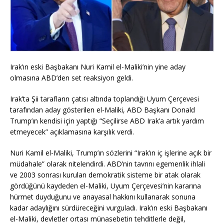
Irak’ın eski Başbakanı Nuri Kamil el-Maliki’nin yine aday
olmasına ABD’den set reaksiyon geldi.
Irak’ta Şii tarafların çatısı altında toplandığı Uyum Çerçevesi
tarafından aday gösterilen el-Maliki, ABD Başkanı Donald
Trump’ın kendisi için yaptığı “Seçilirse ABD Irak’a artık yardım
etmeyecek” açıklamasına karşılık verdi.
Nuri Kamil el-Maliki, Trump’ın sözlerini “Irak’ın iç işlerine açık bir
müdahale” olarak nitelendirdi. ABD’nin tavrını egemenlik ihlali
ve 2003 sonrası kurulan demokratik sisteme bir atak olarak
gördüğünü kaydeden el-Maliki, Uyum Çerçevesi’nin kararına
hürmet duyduğunu ve anayasal hakkını kullanarak sonuna
kadar adaylığını sürdüreceğini vurguladı. Irak’ın eski Başbakanı
el-Maliki, devletler ortası münasebetin tehditlerle değil,