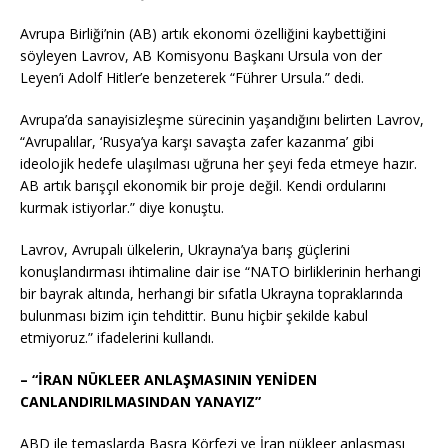
Avrupa Birliği’nin (AB) artık ekonomi özelliğini kaybettiğini
söyleyen Lavrov, AB Komisyonu Başkanı Ursula von der
Leyen’i Adolf Hitler’e benzeterek “Führer Ursula.” dedi.
Avrupa’da sanayisizleşme sürecinin yaşandığını belirten Lavrov,
“Avrupalılar, ‘Rusya’ya karşı savaşta zafer kazanma’ gibi
ideolojik hedefe ulaşılması uğruna her şeyi feda etmeye hazır.
AB artık barışçıl ekonomik bir proje değil. Kendi ordularını
kurmak istiyorlar.” diye konuştu.
Lavrov, Avrupalı ülkelerin, Ukrayna’ya barış güçlerini
konuşlandırması ihtimaline dair ise “NATO birliklerinin herhangi
bir bayrak altında, herhangi bir sıfatla Ukrayna topraklarında
bulunması bizim için tehdittir. Bunu hiçbir şekilde kabul
etmiyoruz.” ifadelerini kullandı.
– “İRAN NÜKLEER ANLAŞMASININ YENİDEN
CANLANDIRILMASINDAN YANAYIZ”
ABD ile temaslarda Basra Körfezi ve İran nükleer anlaşması