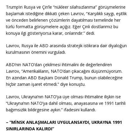
Trump’ın Rusya ve Çin’le “nükleer silahsızlanma” görüşmelerine
başlamak istediğine dikkati çeken Lavrov, “Karşılıklı saygı, eşitlik
ve önceden belirlenen çözümlerin dayatılması temelinde her
türlü formatta görüşmelere açığız. Eğer Çinli dostlarımız bu
konuya ilgi gösteriyorsa karar, onlarındır.” dedi.
Lavrov, Rusya ile ABD arasında stratejik istikrara dair diyaloğun
kurulmasının önemini vurguladı.
ABD’nin NATO’dan çekilmesi ihtimalini de değerlendiren
Lavrov, “Amerikalıların, NATO’dan çıkacağını düşünmüyorum.
En azından ABD Başkanı Donald Trump, bunun olabileceğine
hiçbir zaman işaret etmedi.” diye konuştu.
Lavrov, Ukrayna’nın NATO’ya üye olması ihtimaline ilişkin ise
“Ukrayna’nın NATO’ya dahil olması, anayasasına ve 1991 tarihli
bağımsızlık bildirgesine aykırı.” ifadesini kullandı.
– “MİNSK ANLAŞMALARI UYGULANSAYDI, UKRAYNA 1991
SINIRLARINDA KALIRDI”