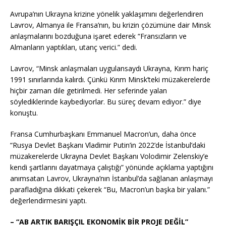
Avrupa’nın Ukrayna krizine yönelik yaklaşımını değerlendiren
Lavrov, Almanya ile Fransa’nın, bu krizin çözümüne dair Minsk
anlaşmalarını bozduğuna işaret ederek “Fransızların ve
Almanların yaptıkları, utanç verici.” dedi.
Lavrov, “Minsk anlaşmaları uygulansaydı Ukrayna, Kırım hariç
1991 sınırlarında kalırdı. Çünkü Kırım Minsk’teki müzakerelerde
hiçbir zaman dile getirilmedi. Her seferinde yalan
söylediklerinde kaybediyorlar. Bu süreç devam ediyor.” diye
konuştu.
Fransa Cumhurbaşkanı Emmanuel Macron’un, daha önce
“Rusya Devlet Başkanı Vladimir Putin’in 2022’de İstanbul’daki
müzakerelerde Ukrayna Devlet Başkanı Volodimir Zelenskiy’e
kendi şartlarını dayatmaya çalıştığı” yönünde açıklama yaptığını
anımsatan Lavrov, Ukrayna’nın İstanbul’da sağlanan anlaşmayı
parafladığına dikkati çekerek “Bu, Macron’un başka bir yalanı.”
değerlendirmesini yaptı.
– “AB ARTIK BARIŞÇIL EKONOMİK BİR PROJE DEĞİL”