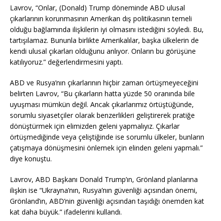
Lavrov, “Onlar, (Donald) Trump döneminde ABD ulusal
çıkarlarının korunmasının Amerikan dış politikasının temeli
olduğu bağlamında ilişkilerin iyi olmasını istediğini söyledi. Bu,
tartışılamaz. Bununla birlikte Amerikalılar, başka ülkelerin de
kendi ulusal çıkarları olduğunu anlıyor. Onların bu görüşüne
katılıyoruz.” değerlendirmesini yaptı.
ABD ve Rusya’nın çıkarlarının hiçbir zaman örtüşmeyeceğini
belirten Lavrov, “Bu çıkarların hatta yüzde 50 oranında bile
uyuşması mümkün değil. Ancak çıkarlarımız örtüştüğünde,
sorumlu siyasetçiler olarak benzerlikleri geliştirerek pratiğe
dönüştürmek için elimizden geleni yapmalıyız. Çıkarlar
örtüşmediğinde veya çeliştiğinde ise sorumlu ülkeler, bunların
çatışmaya dönüşmesini önlemek için elinden geleni yapmalı.”
diye konuştu.
Lavrov, ABD Başkanı Donald Trump’ın, Grönland planlarına
ilişkin ise “Ukrayna’nın, Rusya’nın güvenliği açısından önemi,
Grönland’ın, ABD’nin güvenliği açısından taşıdığı önemden kat
kat daha büyük.” ifadelerini kullandı.