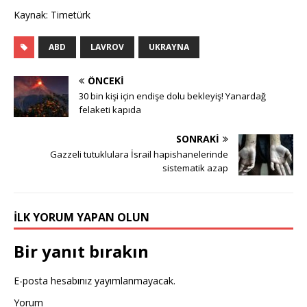
Kaynak: Timetürk
ABD
LAVROV
UKRAYNA
ÖNCEKI
30 bin kişi için endişe dolu bekleyiş! Yanardağ
felaketi kapıda
SONRAKI
Gazzeli tutuklulara İsrail hapishanelerinde
sistematik azap
İLK YORUM YAPAN OLUN
Bir yanıt bırakın
E-posta hesabınız yayımlanmayacak.
Yorum