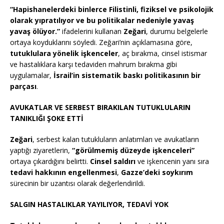
“Hapishanelerdeki binlerce Filistinli, fiziksel ve psikolojik
olarak yıpratılıyor ve bu politikalar nedeniyle yavaş
yavaş ölüyor.”
ifadelerini kullanan
Zeğari
, durumu belgelerle
ortaya koyduklarını söyledi. Zeğari’nin açıklamasına göre,
tutuklulara yönelik işkenceler
, aç bırakma, cinsel istismar
ve hastalıklara karşı tedaviden mahrum bırakma gibi
uygulamalar,
İsrail’in sistematik baskı politikasının bir
parçası
.
AVUKATLAR VE SERBEST BIRAKILAN TUTUKLULARIN
TANIKLIĞI ŞOKE ETTİ
Zeğari
, serbest kalan tutukluların anlatımları ve avukatların
yaptığı ziyaretlerin,
“görülmemiş düzeyde işkenceleri”
ortaya çıkardığını belirtti.
Cinsel saldırı
ve işkencenin yanı sıra
tedavi hakkının engellenmesi
,
Gazze’deki soykırım
sürecinin bir uzantısı olarak değerlendirildi.
SALGIN HASTALIKLAR YAYILIYOR, TEDAVİ YOK