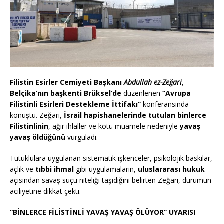
Filistin Esirler Cemiyeti Başkanı
Abdullah ez-Zeğari
,
Belçika’nın başkenti Brüksel’de
düzenlenen
“Avrupa
Filistinli Esirleri Destekleme İttifakı”
konferansında
konuştu. Zeğari,
İsrail hapishanelerinde tutulan binlerce
Filistinlinin
, ağır ihlaller ve kötü muamele nedeniyle
yavaş
yavaş öldüğünü
vurguladı.
Tutuklulara uygulanan sistematik işkenceler, psikolojik baskılar,
açlık ve
tıbbi ihmal
gibi uygulamaların,
uluslararası hukuk
açısından savaş suçu niteliği taşıdığını belirten Zeğari, durumun
aciliyetine dikkat çekti.
“BİNLERCE FİLİSTİNLİ YAVAŞ YAVAŞ ÖLÜYOR” UYARISI