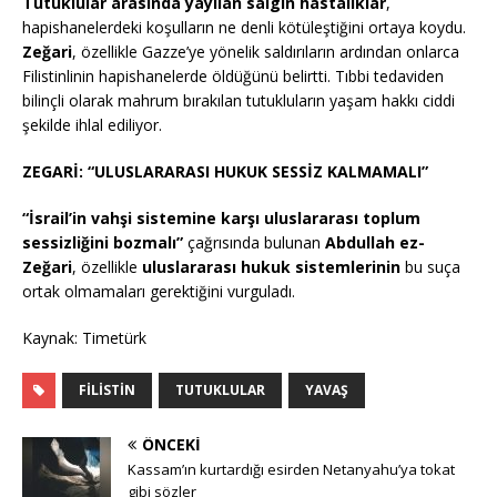
Tutuklular arasında yayılan salgın hastalıklar
,
hapishanelerdeki koşulların ne denli kötüleştiğini ortaya koydu.
Zeğari
, özellikle Gazze’ye yönelik saldırıların ardından onlarca
Filistinlinin hapishanelerde öldüğünü belirtti. Tıbbi tedaviden
bilinçli olarak mahrum bırakılan tutukluların yaşam hakkı ciddi
şekilde ihlal ediliyor.
ZEGARİ: “ULUSLARARASI HUKUK SESSİZ KALMAMALI”
“İsrail’in vahşi sistemine karşı uluslararası toplum
sessizliğini bozmalı”
çağrısında bulunan
Abdullah ez-
Zeğari
, özellikle
uluslararası hukuk sistemlerinin
bu suça
ortak olmamaları gerektiğini vurguladı.
Kaynak: Timetürk
FILISTIN
TUTUKLULAR
YAVAŞ
ÖNCEKI
Kassam’ın kurtardığı esirden Netanyahu’ya tokat
gibi sözler