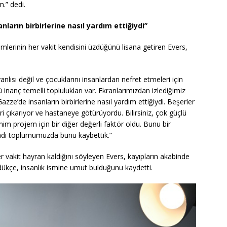
.” dedi.
ların birbirlerine nasıl yardım ettiğiydi”
çimlerinin her vakit kendisini üzdüğünü lisana getiren Evers,
yanlısı değil ve çocuklarını insanlardan nefret etmeleri için
ü inanç temelli toplulukları var. Ekranlarımızdan izlediğimiz
azze’de insanların birbirlerine nasıl yardım ettiğiydi. Beşerler
ri çıkarıyor ve hastaneye götürüyordu. Bilirsiniz, çok güçlü
enim projem için bir diğer değerli faktör oldu. Bunu bir
ndi toplumumuzda bunu kaybettik.”
er vakit hayran kaldığını söyleyen Evers, kayıpların akabinde
ördükçe, insanlık ismine umut bulduğunu kaydetti.