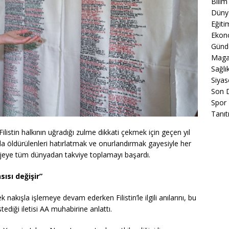
Bilim
Düny
Eğiti
Ekon
Gün
Maga
Sağlı
Siyas
Son 
Spor
Tanıt
Filistin halkının uğradığı zulme dikkati çekmek için geçen yıl
ada öldürülenleri hatırlatmak ve onurlandırmak gayesiyle her
rojeye tüm dünyadan takviye toplamayı başardı.
sısı değişir”
 nakışla işlemeye devam ederken Filistin’le ilgili anılarını, bu
tediği iletisi AA muhabirine anlattı.