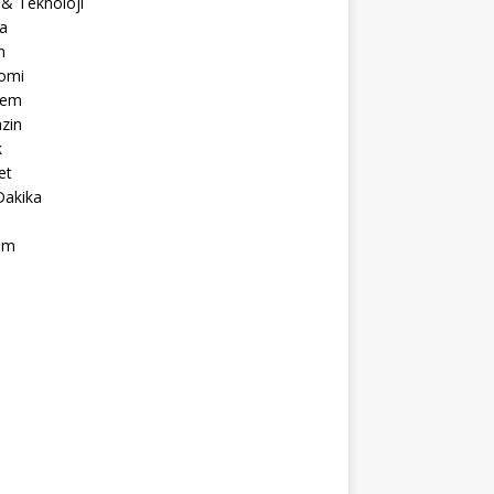
 & Teknoloji
a
m
omi
dem
zin
k
et
Dakika
ım