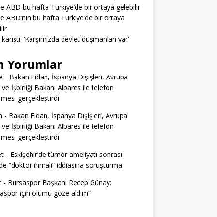
ve ABD bu hafta Türkiye’de bir ortaya gelebilir
ve ABD’nin bu hafta Türkiye’de bir ortaya
lir
a karıştı: ‘Karşımızda devlet düşmanları var’
n Yorumlar
e
-
Bakan Fidan, İspanya Dışişleri, Avrupa
i ve İşbirliği Bakanı Albares ile telefon
mesi gerçekleştirdi
n
-
Bakan Fidan, İspanya Dışişleri, Avrupa
i ve İşbirliği Bakanı Albares ile telefon
mesi gerçekleştirdi
t
-
Eskişehir’de tümör ameliyatı sonrası
e “doktor ihmali” iddiasına soruşturma
t
-
Bursaspor Başkanı Recep Günay:
aspor için ölümü göze aldım”