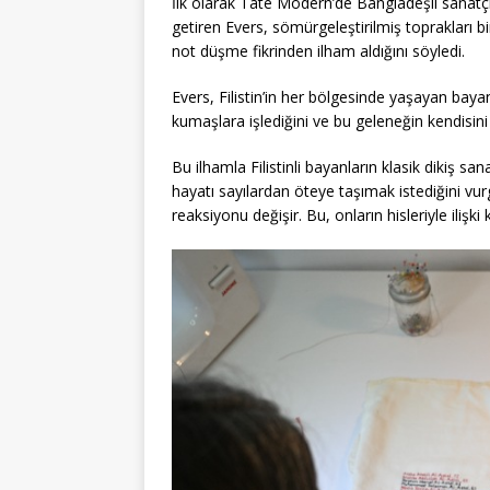
İlk olarak Tate Modern’de Bangladeşli sanatçı
getiren Evers, sömürgeleştirilmiş toprakları 
not düşme fikrinden ilham aldığını söyledi.
Evers, Filistin’in her bölgesinde yaşayan bayan
kumaşlara işlediğini ve bu geleneğin kendisini d
Bu ilhamla Filistinli bayanların klasik dikiş s
hayatı sayılardan öteye taşımak istediğini vur
reaksiyonu değişir. Bu, onların hisleriyle ilişk