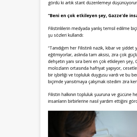
gördü ki artık stant düzenlemeyi düşünüyorum
“Beni en çok etkileyen şey, Gazze’de insan
Filistinlilerin medyada yanlış temsil edilme bi
şu sözleri kullandı:
“Tanıdığım her Filistinli nazik, kibar ve şiddet 
eğitmiyorlar, aslında tam aksisi, zira çok güçl
dehşetin yanı sıra beni en çok etkileyen şey, G
molozların ortasında hafriyat yapıyor, cesetle
bir işbirliği ve topluluk duygusu vardı ve bu b
biçimde yansıtmaya çalışmak istedim zira ke
Filistin halkının topluluk şuuruna ve gücüne h
insanların birbirlerine nasıl yardım ettiğini g