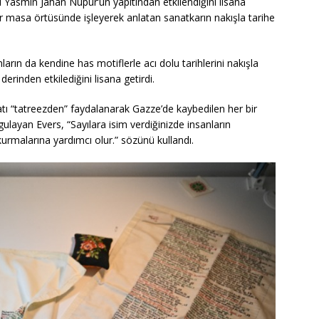
 Yasmin Jahan Nupur’un yapıtından etkilendiğini lisana
bir masa örtüsünde işleyerek anlatan sanatkarın nakışla tarihe
ların da kendine has motiflerle acı dolu tarihlerini nakışla
erinden etkilediğini lisana getirdi.
anatı “tatreezden” faydalanarak Gazze’de kaybedilen her bir
gulayan Evers, “Sayılara isim verdiğinizde insanların
i kurmalarına yardımcı olur.” sözünü kullandı.