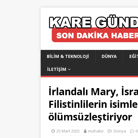
BILIM & TEKNOLOJI
DÜNYA
EĞI
İLETIŞIM
İrlandalı Mary, İsr
Filistinlilerin isiml
ölümsüzleştiriyor
25 Mart 2025
muhabir
Dünya
0