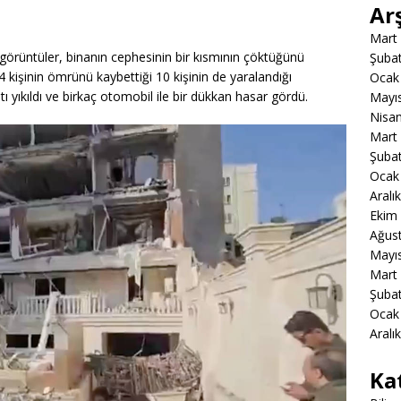
Ar
Mart
görüntüler, binanın cephesinin bir kısmının çöktüğünü
Şuba
 kişinin ömrünü kaybettiği 10 kişinin de yaralandığı
Ocak
ı yıkıldı ve birkaç otomobil ile bir dükkan hasar gördü.
Mayı
Nisa
Mart
Şuba
Ocak
Aralı
Ekim
Ağus
Mayı
Mart
Şuba
Ocak
Aralı
Ka