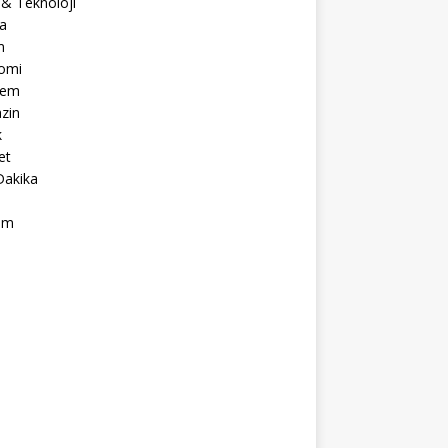
 & Teknoloji
a
m
omi
dem
zin
k
et
Dakika
ım