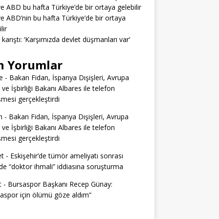
ve ABD bu hafta Türkiye’de bir ortaya gelebilir
ve ABD’nin bu hafta Türkiye’de bir ortaya
lir
a karıştı: ‘Karşımızda devlet düşmanları var’
n Yorumlar
e
-
Bakan Fidan, İspanya Dışişleri, Avrupa
i ve İşbirliği Bakanı Albares ile telefon
mesi gerçekleştirdi
n
-
Bakan Fidan, İspanya Dışişleri, Avrupa
i ve İşbirliği Bakanı Albares ile telefon
mesi gerçekleştirdi
t
-
Eskişehir’de tümör ameliyatı sonrası
e “doktor ihmali” iddiasına soruşturma
t
-
Bursaspor Başkanı Recep Günay:
aspor için ölümü göze aldım”