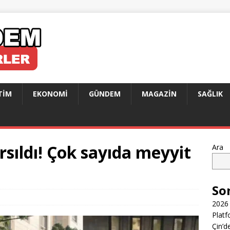
TIM
EKONOMI
GÜNDEM
MAGAZIN
SAĞLIK
rsıldı! Çok sayıda meyyit
Ara
So
2026 
Platf
Çin’d