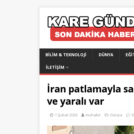
BILIM & TEKNOLOJI
DÜNYA
EĞI
İLETIŞIM
İran patlamayla sa
ve yaralı var
1 Şubat 2026
muhabir
Dünya
0