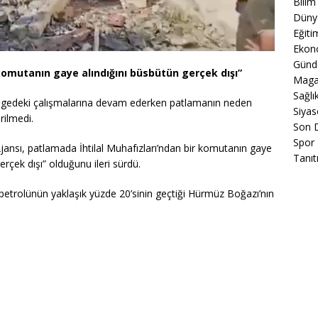
Bilim
Düny
Eğiti
Ekon
Gün
komutanın gaye alındığını büsbütün gerçek dışı”
Maga
Sağlı
 bölgedeki çalışmalarına devam ederken patlamanın neden
Siyas
rilmedi.
Son 
Spor
jansı, patlamada İhtilal Muhafızları’ndan bir komutanın gaye
Tanıt
rçek dışı” olduğunu ileri sürdü.
petrolünün yaklaşık yüzde 20’sinin geçtiği Hürmüz Boğazı’nın