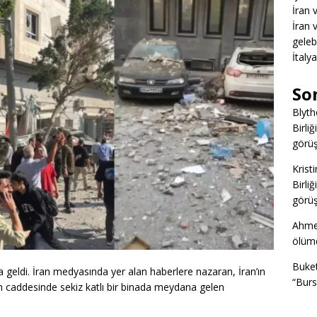
İran 
İran 
gelebi
İtaly
So
Blyth
Birliğ
görüş
Kristi
Birliğ
görüş
Ahme
ölümd
Buke
geldi. İran medyasında yer alan haberlere nazaran, İran’ın
“Burs
 caddesinde sekiz katlı bir binada meydana gelen