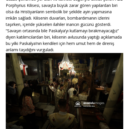
Porphyrius Kilisesi, savaşta büyük zarar gören yapılardan biri
olsa da Hristiyanların sembolik bir şekilde ayin yapmasına
imkân sağladı. Kilisenin duvarları, bombardımanın izlerini
taşırken, içeride yükselen ilahiler inancın gücünü gösterdi.
“Savaşın ortasında bile Paskalya’yı kutlamayı bırakmayacağız”
diyen katılımcılardan biri, kilisenin avlusunda yaptığı açıklamada
bu yılki Paskalya’nın kendileri için hem umut hem de direniş
anlamı taşıdığını vurguladı.