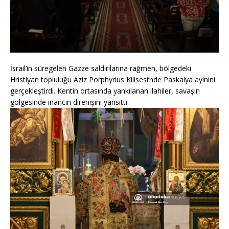
İsrail’in süregelen Gazze saldırılarına rağmen, bölgedeki
Hristiyan topluluğu Aziz Porphyrius Kilisesi’nde Paskalya ayinini
gerçekleştirdi. Kentin ortasında yankılanan ilahiler, savaşın
gölgesinde inancın direnişini yansıttı.