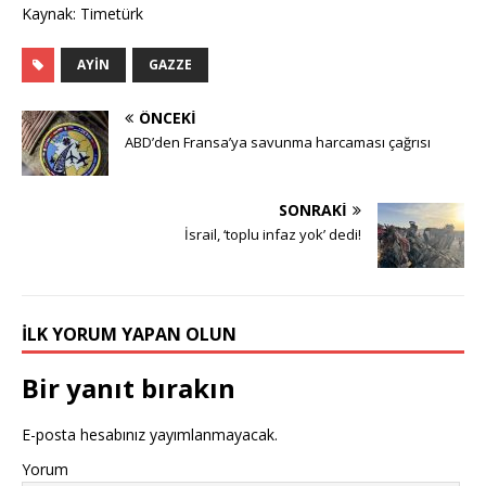
Kaynak: Timetürk
AYIN
GAZZE
ÖNCEKI
ABD’den Fransa’ya savunma harcaması çağrısı
SONRAKI
İsrail, ‘toplu infaz yok’ dedi!
İLK YORUM YAPAN OLUN
Bir yanıt bırakın
E-posta hesabınız yayımlanmayacak.
Yorum