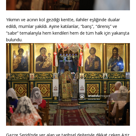
Yıkımın ve acının kol gezdiği kentte, ilahiler eşliğinde dualar
edildi, mumlar yakıldı. Ayine katılanlar, “barış”, “direniş” ve
“sabır” temalarıyla hem kendileri hem de tüm halk için yakarışta
bulundu.
Gazze Şeridi’nde yer alan ve tarihsel değeriyle dikkat çeken Aziz