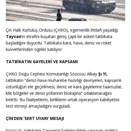
Çin Halk Kurtuluş Ordusu (ÇHKO), egemenlik ihtilafı yaşadığı
Tayvan
‘ın etrafını kuşatan geniş çaplı bir askeri tatbikata
başladığını duyurdu.
Tatbikata kara, hava, deniz ve roket
kuvvetlerinden ögeler katılıyor.
TATBİKATIN GAYELERİ VE KAPSAMI
ÇHKO Doğu Cephesi Komutanlığı Sözcüsü Albay
Şı Yi
,
tatbikatın “deniz-hava muharebe hazırlığı devriyeleri, kapsamlı
üstünlüğün ele geçirilmesi, deniz ve kara gayelerine taarruzlar,
kilit bölgeler ve deniz yollarının blokajına” odaklanacağını
belirtti.
Bu faaliyetlerin, birliklerin ortak operasyon kabiliyetini
test etmeyi amaçladığını vurguladı.
ÇİN’DEN ‘SERT UYARI’ MESAJI
Sözcü Şı, tatbikatın Tayvan’ın bağımsızlığını savunan ayrılıkçı