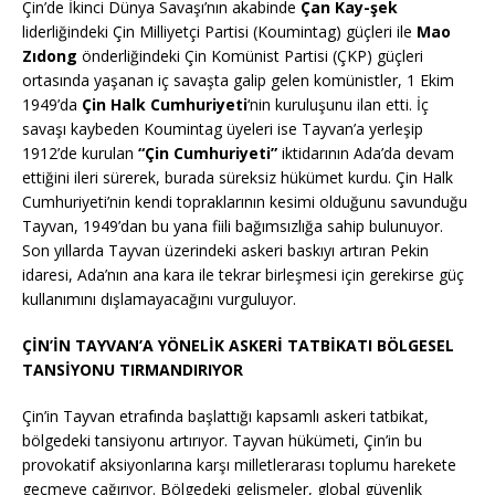
Çin’de İkinci Dünya Savaşı’nın akabinde
Çan Kay-şek
liderliğindeki Çin Milliyetçi Partisi (Koumintag) güçleri ile
Mao
Zıdong
önderliğindeki Çin Komünist Partisi (ÇKP) güçleri
ortasında yaşanan iç savaşta galip gelen komünistler, 1 Ekim
1949’da
Çin Halk Cumhuriyeti
‘nin kuruluşunu ilan etti.
İç
savaşı kaybeden Koumintag üyeleri ise Tayvan’a yerleşip
1912’de kurulan
“Çin Cumhuriyeti”
iktidarının Ada’da devam
ettiğini ileri sürerek, burada süreksiz hükümet kurdu.
Çin Halk
Cumhuriyeti’nin kendi topraklarının kesimi olduğunu savunduğu
Tayvan, 1949’dan bu yana fiili bağımsızlığa sahip bulunuyor.
Son yıllarda Tayvan üzerindeki askeri baskıyı artıran Pekin
idaresi, Ada’nın ana kara ile tekrar birleşmesi için gerekirse güç
kullanımını dışlamayacağını vurguluyor.
​
ÇİN’İN TAYVAN’A YÖNELİK ASKERİ TATBİKATI BÖLGESEL
TANSİYONU TIRMANDIRIYOR
Çin’in Tayvan etrafında başlattığı kapsamlı askeri tatbikat,
bölgedeki tansiyonu artırıyor.
Tayvan hükümeti, Çin’in bu
provokatif aksiyonlarına karşı milletlerarası toplumu harekete
geçmeye çağırıyor.
Bölgedeki gelişmeler, global güvenlik