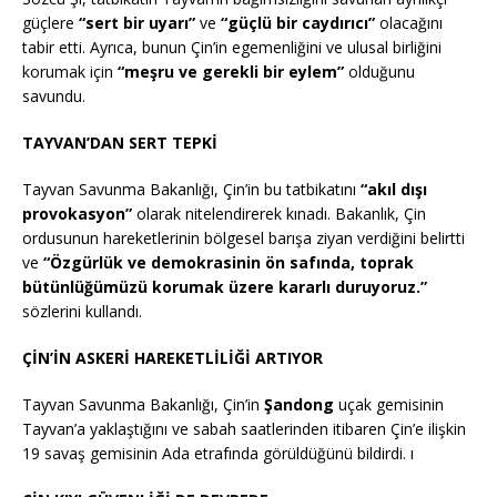
güçlere
“sert bir uyarı”
ve
“güçlü bir caydırıcı”
olacağını
tabir etti.
Ayrıca, bunun Çin’in egemenliğini ve ulusal birliğini
korumak için
“meşru ve gerekli bir eylem”
olduğunu
savundu.
​
TAYVAN’DAN SERT TEPKİ
Tayvan Savunma Bakanlığı, Çin’in bu tatbikatını
“akıl dışı
provokasyon”
olarak nitelendirerek kınadı.
Bakanlık, Çin
ordusunun hareketlerinin bölgesel barışa ziyan verdiğini belirtti
ve
“Özgürlük ve demokrasinin ön safında, toprak
bütünlüğümüzü korumak üzere kararlı duruyoruz.”
sözlerini kullandı.
​
ÇİN’İN ASKERİ HAREKETLİLİĞİ ARTIYOR
Tayvan Savunma Bakanlığı, Çin’in
Şandong
uçak gemisinin
Tayvan’a yaklaştığını ve sabah saatlerinden itibaren Çin’e ilişkin
19 savaş gemisinin Ada etrafında görüldüğünü bildirdi.
​
ı