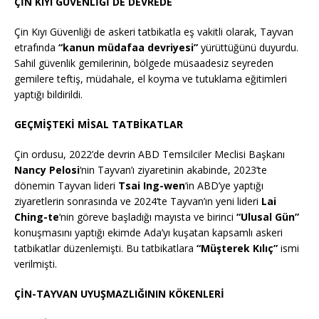
ÇİN KIYI GÜVENLİĞİ DE DEVREDE
Çin Kıyı Güvenliği de askeri tatbikatla eş vakitli olarak, Tayvan
etrafında
“kanun müdafaa devriyesi”
yürüttüğünü duyurdu.
Sahil güvenlik gemilerinin, bölgede müsaadesiz seyreden
gemilere teftiş, müdahale, el koyma ve tutuklama eğitimleri
yaptığı bildirildi.
​
GEÇMİŞTEKİ MİSAL TATBİKATLAR
Çin ordusu, 2022’de devrin ABD Temsilciler Meclisi Başkanı
Nancy Pelosi
‘nin Tayvan’ı ziyaretinin akabinde, 2023’te
dönemin Tayvan lideri
Tsai Ing-wen
‘in ABD’ye yaptığı
ziyaretlerin sonrasında ve 2024’te Tayvan’ın yeni lideri
Lai
Ching-te
‘nin göreve başladığı mayısta ve birinci
“Ulusal Gün”
konuşmasını yaptığı ekimde Ada’yı kuşatan kapsamlı askeri
tatbikatlar düzenlemişti.
Bu tatbikatlara
“Müşterek Kılıç”
ismi
verilmişti.
​
ÇİN-TAYVAN UYUŞMAZLIĞININ KÖKENLERİ