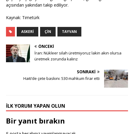
açısından yakından takip ediliyor.
Kaynak: Timetürk
ASKERI
ÇIN
TAYVAN
ÖNCEKI
İran: Nükleer silah üretmiyoruz lakin akın olursa
üretmek zorunda kalırız
SONRAKI
Haiti’de çete baskını: 530 mahkum firar etti
İLK YORUM YAPAN OLUN
Bir yanıt bırakın
E-posta hesabınız yayımlanmayacak.