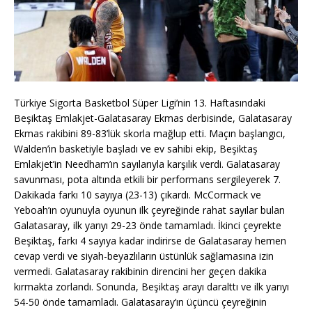
Türkiye Sigorta Basketbol Süper Ligi’nin 13. Haftasındaki
Beşiktaş Emlakjet-Galatasaray Ekmas derbisinde, Galatasaray
Ekmas rakibini 89-83’lük skorla mağlup etti. Maçın başlangıcı,
Walden’in basketiyle başladı ve ev sahibi ekip, Beşiktaş
Emlakjet’in Needham’ın sayılarıyla karşılık verdi. Galatasaray
savunması, pota altında etkili bir performans sergileyerek 7.
Dakikada farkı 10 sayıya (23-13) çıkardı. McCormack ve
Yeboah’ın oyunuyla oyunun ilk çeyreğinde rahat sayılar bulan
Galatasaray, ilk yarıyı 29-23 önde tamamladı. İkinci çeyrekte
Beşiktaş, farkı 4 sayıya kadar indirirse de Galatasaray hemen
cevap verdi ve siyah-beyazlıların üstünlük sağlamasına izin
vermedi. Galatasaray rakibinin direncini her geçen dakika
kırmakta zorlandı. Sonunda, Beşiktaş arayı daralttı ve ilk yarıyı
54-50 önde tamamladı. Galatasaray’ın üçüncü çeyreğinin