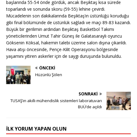
başlarında 55-54 önde gördük, ancak Beşiktaş kısa sürede
toparlandı ve sonunda skoru (59-55) lehine çevirdi.
Mücadelenin son dakikalarında Beşiktaş’ın üstünlüğü koruduğu
gibi final bölümünde de üstünlük sağladı ve maçı 89-83 kazandı.
Büyük bir gerilimin ardından Beşiktaş Basketbol Takımı
yöneticilerinden Umut Tahir Güneş ile Galatasaraylı oyuncu
Göksenin Köksal, hakemin talebi üzerine salon dışına çıkarıldı.
Hava atışı öncesinde, Pençe-Kilit Operasyonu bölgesinde
yaşamını yitiren askerler için de saygı duruşunda bulunuldu.
ÖNCEKI
Hüzünlü Şölen
SONRAKI
TUSAŞ’ın akıllı mühendislik sistemleri laboratuvarı
BUÜ’de açıldı
İLK YORUM YAPAN OLUN