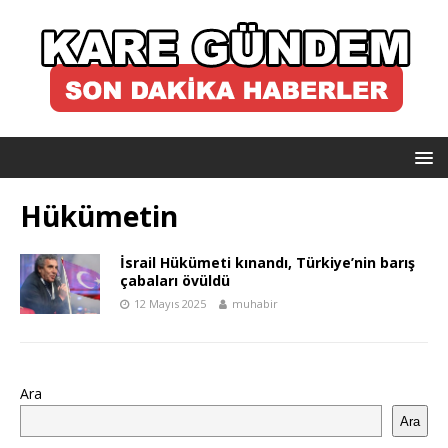
Hükümetin
İsrail Hükümeti kınandı, Türkiye’nin barış
çabaları övüldü
12 Mayıs 2025
muhabir
Ara
Ara