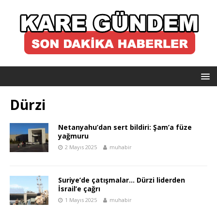
Dürzi
Netanyahu’dan sert bildiri: Şam’a füze
yağmuru
2 Mayıs 2025
muhabir
Suriye’de çatışmalar… Dürzi liderden
İsrail’e çağrı
1 Mayıs 2025
muhabir