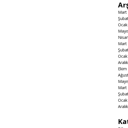
Ar
Mart
Şuba
Ocak
Mayı
Nisa
Mart
Şuba
Ocak
Aralı
Ekim
Ağus
Mayı
Mart
Şuba
Ocak
Aralı
Ka