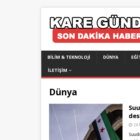
BILIM & TEKNOLOJI
DÜNYA
EĞI
İLETIŞIM
Dünya
Suu
des
28 
Suudi