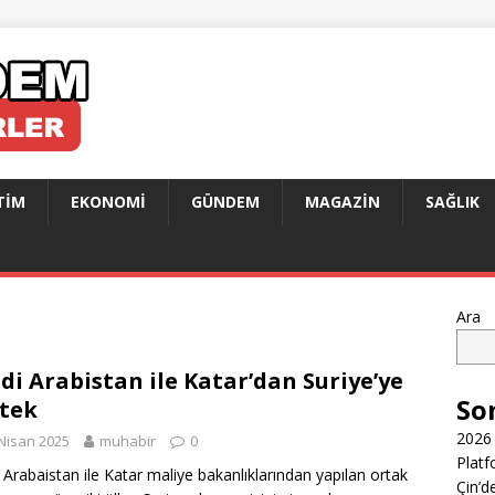
TIM
EKONOMI
GÜNDEM
MAGAZIN
SAĞLIK
Ara
di Arabistan ile Katar’dan Suriye’ye
So
tek
2026 
Nisan 2025
muhabir
0
Platf
 Arabaistan ile Katar maliye bakanlıklarından yapılan ortak
Çin’d