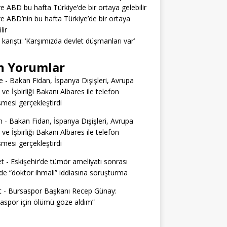
ve ABD bu hafta Türkiye’de bir ortaya gelebilir
ve ABD’nin bu hafta Türkiye’de bir ortaya
lir
a karıştı: ‘Karşımızda devlet düşmanları var’
n Yorumlar
e
-
Bakan Fidan, İspanya Dışişleri, Avrupa
i ve İşbirliği Bakanı Albares ile telefon
mesi gerçekleştirdi
n
-
Bakan Fidan, İspanya Dışişleri, Avrupa
i ve İşbirliği Bakanı Albares ile telefon
mesi gerçekleştirdi
t
-
Eskişehir’de tümör ameliyatı sonrası
e “doktor ihmali” iddiasına soruşturma
t
-
Bursaspor Başkanı Recep Günay:
aspor için ölümü göze aldım”