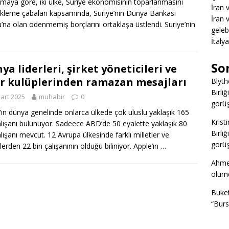
amaya göre, iki ülke, Suriye ekonomisinin toparlanmasını
İran 
kleme çabaları kapsamında, Suriye’nin Dünya Bankası
İran 
’na olan ödenmemiş borçlarını ortaklaşa üstlendi. Suriye’nin
gelebi
İtaly
So
ya liderleri, şirket yöneticileri ve
r kulüplerinden ramazan mesajları
Blyth
Birliğ
art 2025
muhabir
0
görüş
’ın dünya genelinde onlarca ülkede çok uluslu yaklaşık 165
Kristi
alışanı bulunuyor. Sadeece ABD’de 50 eyalette yaklaşık 80
Birliğ
alışanı mevcut. 12 Avrupa ülkesinde farklı milletler ve
görüş
klerden 22 bin çalışanının olduğu biliniyor. Apple’ın …
Ahme
ölümd
Buke
“Burs