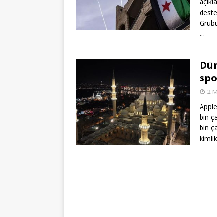
açıkl
deste
Grubu
…
Dün
spo
2 M
Apple
bin ç
bin ç
kimli