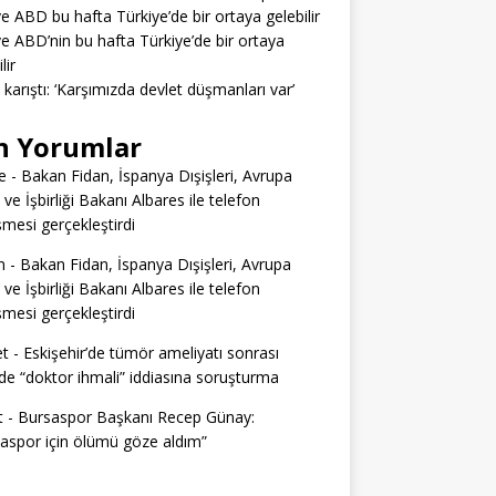
ve ABD bu hafta Türkiye’de bir ortaya gelebilir
ve ABD’nin bu hafta Türkiye’de bir ortaya
lir
a karıştı: ‘Karşımızda devlet düşmanları var’
n Yorumlar
e
-
Bakan Fidan, İspanya Dışişleri, Avrupa
i ve İşbirliği Bakanı Albares ile telefon
mesi gerçekleştirdi
n
-
Bakan Fidan, İspanya Dışişleri, Avrupa
i ve İşbirliği Bakanı Albares ile telefon
mesi gerçekleştirdi
t
-
Eskişehir’de tümör ameliyatı sonrası
e “doktor ihmali” iddiasına soruşturma
t
-
Bursaspor Başkanı Recep Günay:
aspor için ölümü göze aldım”