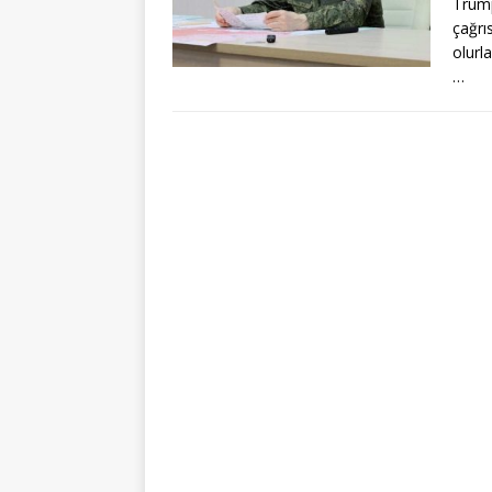
Trump
çağrı
olurl
…