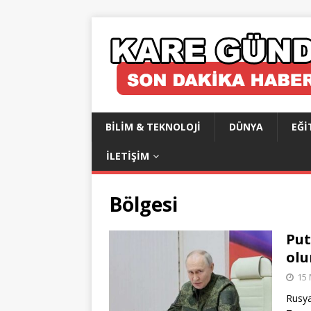
BILIM & TEKNOLOJI
DÜNYA
EĞI
İLETIŞIM
Bölgesi
Put
olu
15 
Rusya