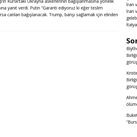
’ın Kursk’taki Ukrayna askerlerinin bağışlanmasına yönelik
İran 
sına yanıt verdi. Putin “Garanti ediyoruz ki eğer teslim
İran 
arsa canları bağışlanacak. Trump, barışı sağlamak için elinden
gelebi
İtaly
So
Blyth
Birliğ
görüş
Kristi
Birliğ
görüş
Ahme
ölümd
Buke
“Burs