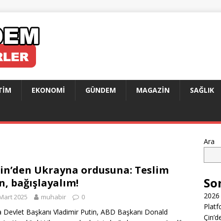
TIM
EKONOMI
GÜNDEM
MAGAZIN
SAĞLIK
Ara
in’den Ukrayna ordusuna: Teslim
So
n, bağışlayalım!
2026 
Mart 2025
muhabir
0
Platf
 Devlet Başkanı Vladimir Putin, ABD Başkanı Donald
Çin’d