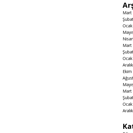
Ar
Mart
Şuba
Ocak
Mayı
Nisa
Mart
Şuba
Ocak
Aralı
Ekim
Ağus
Mayı
Mart
Şuba
Ocak
Aralı
Ka