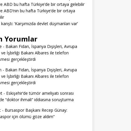
ve ABD bu hafta Türkiye’de bir ortaya gelebilir
ve ABD’nin bu hafta Türkiye’de bir ortaya
lir
a karıştı: ‘Karşımızda devlet düşmanları var’
n Yorumlar
e
-
Bakan Fidan, İspanya Dışişleri, Avrupa
i ve İşbirliği Bakanı Albares ile telefon
mesi gerçekleştirdi
n
-
Bakan Fidan, İspanya Dışişleri, Avrupa
i ve İşbirliği Bakanı Albares ile telefon
mesi gerçekleştirdi
t
-
Eskişehir’de tümör ameliyatı sonrası
e “doktor ihmali” iddiasına soruşturma
t
-
Bursaspor Başkanı Recep Günay:
aspor için ölümü göze aldım”