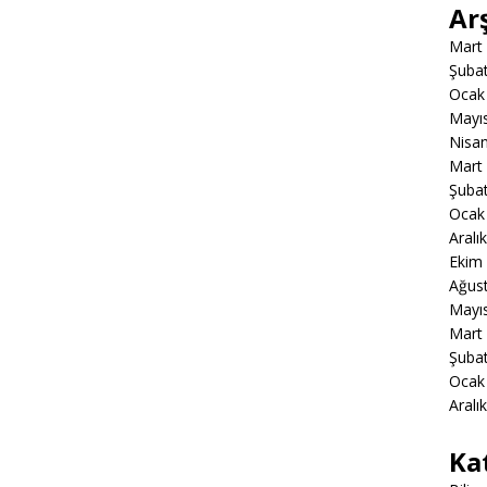
Ar
Mart
Şuba
Ocak
Mayı
Nisa
Mart
Şuba
Ocak
Aralı
Ekim
Ağus
Mayı
Mart
Şuba
Ocak
Aralı
Ka