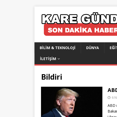
BILIM & TEKNOLOJI
DÜNYA
EĞI
İLETIŞIM
Bildiri
ABD
6 N
ABD m
Bakan
Ukrayn