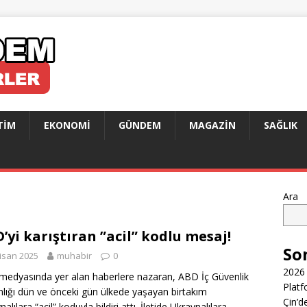
TIM
EKONOMI
GÜNDEM
MAGAZIN
SAĞLIK
Ara
’yi karıştıran ”acil” kodlu mesaj!
So
isan 2025
muhabir
0
2026 
edyasında yer alan haberlere nazaran, ABD İç Güvenlik
Platf
lığı dün ve önceki gün ülkede yaşayan birtakım
Çin’d
alılara “acil” koduyla bildiri attı. İletide Ukraynalılara