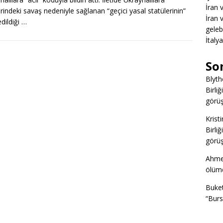
İran 
erindeki savaş nedeniyle sağlanan “geçici yasal statülerinin”
İran 
edildiği …
gelebi
İtaly
So
Blyth
Birliğ
görüş
Kristi
Birliğ
görüş
Ahme
ölümd
Buke
“Burs